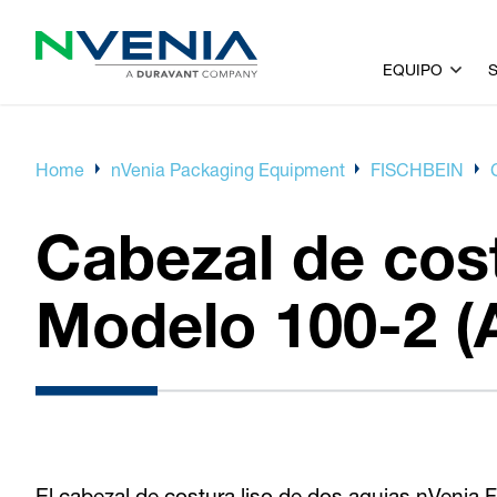
EQUIPO
Home
nVenia Packaging Equipment
FISCHBEIN
Cabezal de co
Modelo 100-2 (
El cabezal de costura liso de dos agujas nVeni