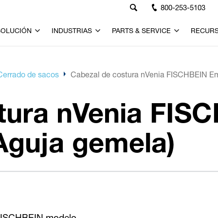
800-253-5103
SOLUCIÓN
INDUSTRIAS
PARTS & SERVICE
RECUR
Cerrado de sacos
Cabezal de costura nVenia FISCHBEIN Em
stura nVenia FIS
Aguja gemela)
a FISCHBEIN modelo